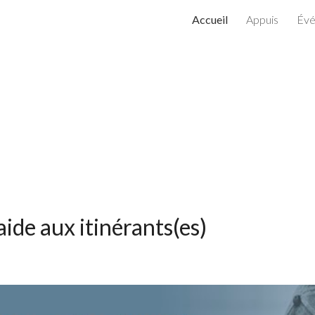
Accueil
Appuis
Év
ip to main content
Skip to navigat
ide aux itinérants(es)